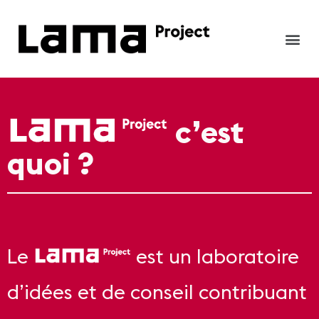
c’est
quoi ?
Le
est un laboratoire
d’idées et de conseil contribuant